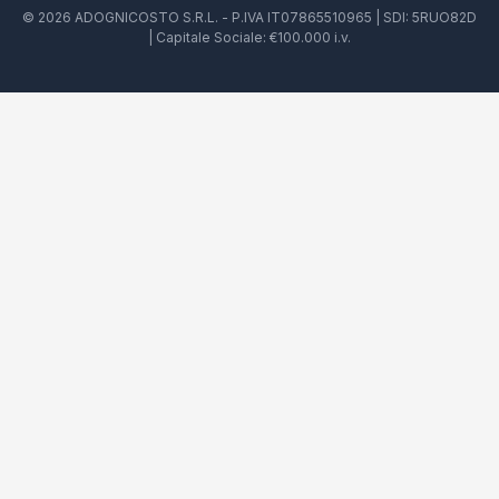
© 2026 ADOGNICOSTO S.R.L. - P.IVA IT07865510965 | SDI: 5RUO82D
| Capitale Sociale: €100.000 i.v.