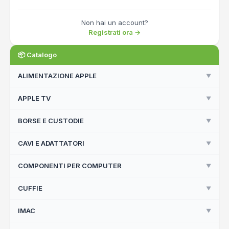
Non hai un account?
Registrati ora →
📦 Catalogo
ALIMENTAZIONE APPLE
▼
APPLE TV
▼
Alimentatori Compatibili
Apple Originali
BORSE E CUSTODIE
▼
Apple TV
Apple TV Remote
CAVI E ADATTATORI
▼
Back Cover
Borse Notebook
COMPONENTI PER COMPUTER
▼
Accessori
Custodie iPhone
Apple Originali
CUFFIE
▼
Componenti Per Computer
Cavi Compatibili
IMAC
▼
Apple Earpods
Cavi e Adattatori