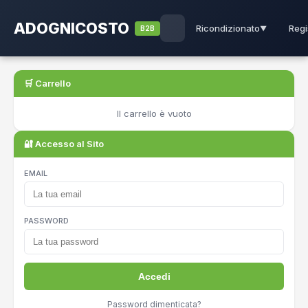
ADOGNICOSTO
Regi
Ricondizionato
B2B
▼
🛒 Carrello
Il carrello è vuoto
🔐 Accesso al Sito
EMAIL
PASSWORD
Accedi
Password dimenticata?