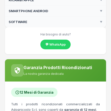
RICAMBI APPLE
▼
Vetri Temperati iPad
Vetri Temperati iPhone
SMARTPHONE ANDROID
▼
Batterie iPad
Batterie iPhone
SOFTWARE
▼
Google Pixel
Batterie MacBook
Samsung S22
Licenze Microsoft OEM
Hai bisogno di aiuto?
Flex e sensori iPhone
💬 WhatsApp
Fotocamere iPhone
Lenti fotocamera iPhone
Ricambi iMac
Garanzia Prodotti Ricondizionati
Schermi iPhone
La nostra garanzia dedicata
Tasti ricambio MacBook
Tasti ricambio Magic Keyboard
12 Mesi di Garanzia
Viti e minuteria iPhone
Tutti i prodotti ricondizionati commercializzati da
Adognicosto S.r.l. sono coperti da
garanzia di 12 mesi
.