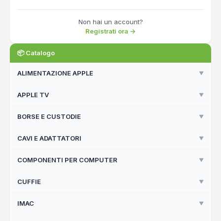
Non hai un account?
Registrati ora →
📦 Catalogo
ALIMENTAZIONE APPLE
▼
APPLE TV
▼
Alimentatori Compatibili
Apple Originali
BORSE E CUSTODIE
▼
Apple TV
Apple TV Remote
CAVI E ADATTATORI
▼
Back Cover
Borse Notebook
COMPONENTI PER COMPUTER
▼
Accessori
Custodie iPhone
Apple Originali
CUFFIE
▼
Componenti Per Computer
Cavi Compatibili
IMAC
▼
Apple Earpods
Cavi e Adattatori