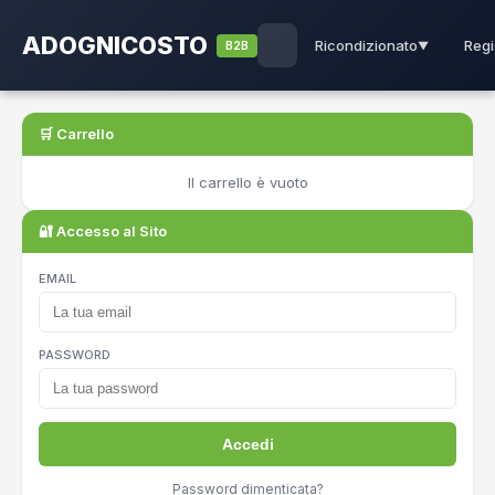
ADOGNICOSTO
Regi
Ricondizionato
B2B
▼
🛒 Carrello
Il carrello è vuoto
🔐 Accesso al Sito
EMAIL
PASSWORD
Accedi
Password dimenticata?