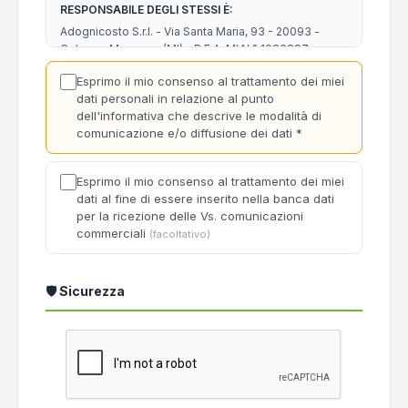
RESPONSABILE DEGLI STESSI È:
Adognicosto S.r.l. - Via Santa Maria, 93 - 20093 -
Cologno Monzese (MI) - R.E.A. MI N.° 1986887
Codice Fiscale e Partita Iva 07865510965 - Telefono
Esprimo il mio consenso al trattamento dei miei
02/84562689 - Email: info@adognicosto.it
dati personali in relazione al punto
dell'informativa che descrive le modalità di
TIPI DI DATI TRATTATI:
comunicazione e/o diffusione dei dati
*
Dati di navigazione
Esprimo il mio consenso al trattamento dei miei
dati al fine di essere inserito nella banca dati
Adognicosto S.r.l. desidera informarLa che, per
per la ricezione delle Vs. comunicazioni
consentire ai nostri sistemi di riconoscere il Suo
commerciali
(facoltativo)
dispositivo e per offrirle talune funzionalità, tra cui
agevolare la navigazione all'interno del Sito e la sua
corretta fruizione, facilitare l'accesso ai servizi che
richiedono l'autenticazione, nonché per conoscere
🛡️ Sicurezza
quali aree del Sito sono state visitate, utilizza i
cookie, vale a dire piccoli file di testo che vengono
inviati al Suo dispositivo (solitamente al browser) da
un web server (in questo caso dal Sito), dove
vengono memorizzati per essere poi ritrasmessi al
Sito alla Sua successiva visita.