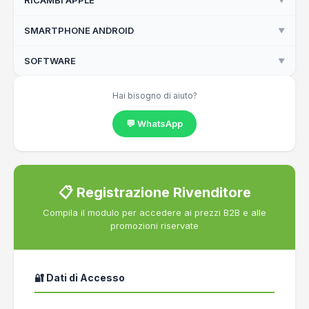
RICAMBI APPLE
▼
Vetri Temperati iPad
Vetri Temperati iPhone
SMARTPHONE ANDROID
▼
Batterie iPad
Batterie iPhone
SOFTWARE
▼
Google Pixel
Batterie MacBook
Samsung S22
Licenze Microsoft OEM
Hai bisogno di aiuto?
Flex e sensori iPhone
💬 WhatsApp
Fotocamere iPhone
Lenti fotocamera iPhone
Ricambi iMac
📋 Registrazione Rivenditore
Schermi iPhone
Compila il modulo per accedere ai prezzi B2B e alle
Tasti ricambio MacBook
promozioni riservate
Tasti ricambio Magic Keyboard
Viti e minuteria iPhone
🔐 Dati di Accesso