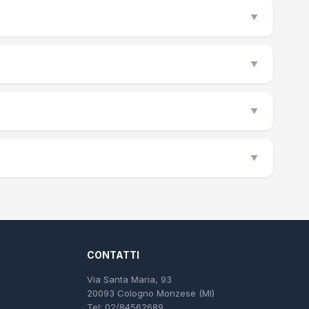
▼
▼
▼
▼
CONTATTI
Via Santa Maria, 93
20093 Cologno Monzese (MI)
Tel: 02/84562689