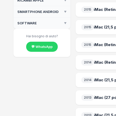
RICAMBI APPLE
▼
Vetri Temperati iPad
iMac (Retina
2015
Vetri Temperati iPhone
SMARTPHONE ANDROID
▼
Batterie iPad
Batterie iPhone
SOFTWARE
▼
Google Pixel
iMac (21,5 p
2015
Batterie MacBook
Samsung S22
Licenze Microsoft OEM
Hai bisogno di aiuto?
Flex e sensori iPhone
iMac (Retin
2015
💬 WhatsApp
Fotocamere iPhone
Lenti fotocamera iPhone
iMac (Retin
2014
Ricambi iMac
Schermi iPhone
iMac (21,5 
2014
Tasti ricambio MacBook
Tasti ricambio Magic
Keyboard
iMac (27 pol
2013
Viti e minuteria iPhone
iMac (21,5 p
2013