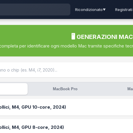
Registrati
Ricondizionato
▼
🖥️ GENERAZIONI MAC
completa per identificare ogni modello Mac tramite specifiche tecn
MacBook Pro
Ma
ollici, M4, GPU 10‑core, 2024)
ollici, M4, GPU 8‑core, 2024)