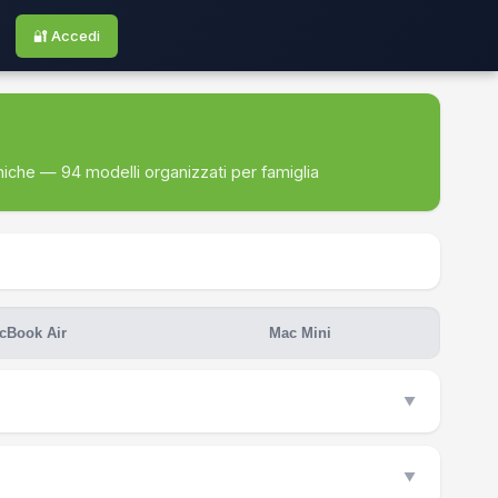
🔐 Accedi
iche — 94 modelli organizzati per famiglia
cBook Air
Mac Mini
▼
▼