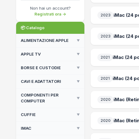
Non hai un account?
Registrati ora →
iMac (24 p
2023
📦 Catalogo
iMac (24 p
2023
ALIMENTAZIONE APPLE
▼
APPLE TV
▼
Alimentatori Compatibili
iMac (24 po
2021
Apple Originali
BORSE E CUSTODIE
▼
Apple TV
iMac (24 po
2021
Apple TV Remote
CAVI E ADATTATORI
▼
Back Cover
Borse Notebook
COMPONENTI PER
Accessori
▼
iMac (Reti
2020
COMPUTER
Custodie iPhone
Apple Originali
CUFFIE
▼
Componenti Per Computer
Cavi Compatibili
iMac (Reti
2020
IMAC
Cavi e Adattatori
▼
Apple Earpods
Cavi LAN