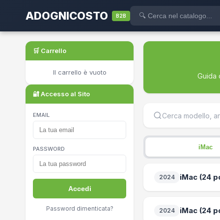
ADOGNICOSTO
B2B
🛒 Carrello
Il carrello è vuoto
Guida 
🔐 Accesso al Sito
EMAIL
iMac
PASSWORD
iMac (24 p
2024
Accedi
Password dimenticata?
iMac (24 p
2024